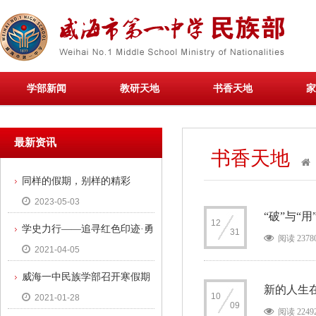
学部新闻
教研天地
书香天地
家
最新资讯
书香天地
同样的假期，别样的精彩
2023-05-03
“破”与“用
12
学史力行——追寻红色印迹·勇
31
阅读 2378
2021-04-05
担时代使命
威海一中民族学部召开寒假期
新的人生
10
2021-01-28
间疫情防控暨安全教育工作会议
09
阅读 2249