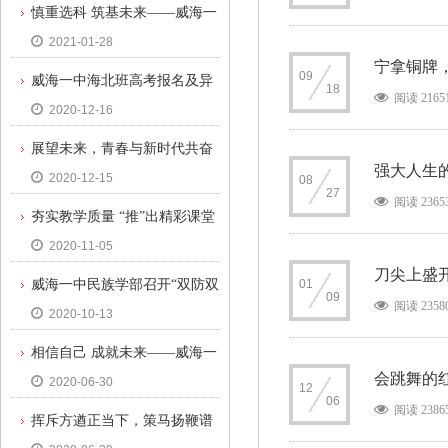
慎重选科 筑基未来——威海一
2021-01-28
中民族学部高一年级选科动员大
宁拿铜牌
09
威海一中海北班高考报名及异
会
18
阅读 2165
2020-12-16
地班调研工作圆满结束
展望未来，青春与新时代共奋
强大人生
2020-12-15
08
进——威海一中民族学部学习十
27
阅读 2365
夯实教学质量 “推”出精彩课堂
九届五中全会精神系列活动
2020-11-05
——威海一中校领导视导民族学
刀尖上盛
威海一中民族学部召开“双防双
01
部课堂
09
阅读 2358
2020-10-13
控”主题班会
相信自己 成就未来——威海一
会跳舞的
2020-06-30
中民族学部召开高三主题班会及
12
06
阅读 2386
挥斥方遒正当下，策马扬鞭谱
家长会