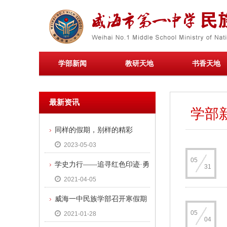
学部新闻
教研天地
书香天地
最新资讯
学部
同样的假期，别样的精彩
2023-05-03
05
学史力行——追寻红色印迹·勇
31
2021-04-05
担时代使命
威海一中民族学部召开寒假期
05
2021-01-28
间疫情防控暨安全教育工作会议
04