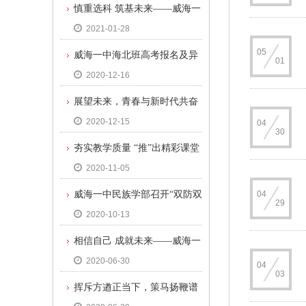
慎重选科 筑基未来——威海一
2021-01-28
中民族学部高一年级选科动员大
05
威海一中海北班高考报名及异
会
01
2020-12-16
地班调研工作圆满结束
展望未来，青春与新时代共奋
2020-12-15
04
进——威海一中民族学部学习十
30
夯实教学质量 “推”出精彩课堂
九届五中全会精神系列活动
2020-11-05
——威海一中校领导视导民族学
威海一中民族学部召开“双防双
04
部课堂
29
2020-10-13
控”主题班会
相信自己 成就未来——威海一
2020-06-30
中民族学部召开高三主题班会及
04
03
挥斥方遒正当下，策马扬鞭谱
家长会